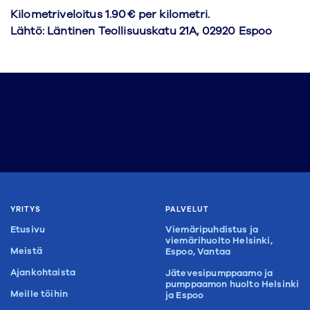
Kilometriveloitus 1.90€ per kilometri.
Lähtö: Läntinen Teollisuuskatu 21A, 02920 Espoo
YRITYS
PALVELUT
Etusivu
Viemäripuhdistus ja
viemärihuolto Helsinki,
Meistä
Espoo, Vantaa
Ajankohtaista
Jätevesipumppaamo ja
pumppaamon huolto Helsinki
Meille töihin
ja Espoo