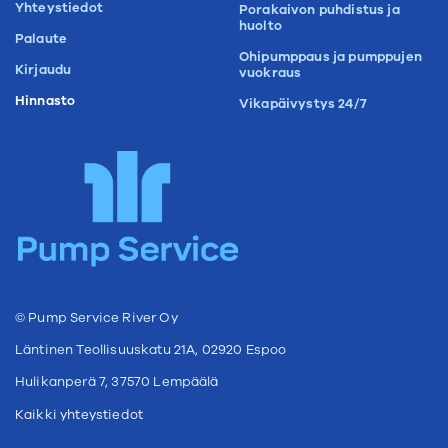
Yhteystiedot
Porakaivon puhdistus ja
huolto
Palaute
Ohipumppaus ja pumppujen
Kirjaudu
vuokraus
Hinnasto
Vikapäivystys 24/7
© Pump Service River Oy
Läntinen Teollisuuskatu 21A, 02920 Espoo
Hulikanperä 7, 37570 Lempäälä
Kaikki yhteystiedot