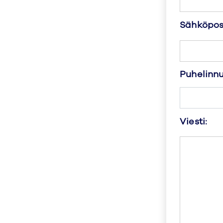
Sähköpost
Puhelinn
Viesti: