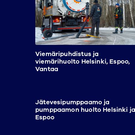
Viemäripuhdistus ja
viemärihuolto Helsinki, Espoo,
Vantaa
Jätevesipumppaamo ja
pumppaamon huolto Helsinki j
Espoo