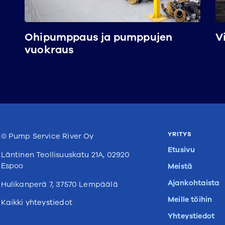
Ohipumppaus ja pumppujen
V
vuokraus
YRITYS
© Pump Service River Oy
Etusivu
Läntinen Teollisuuskatu 21A, 02920
Espoo
Meistä
Ajankohtaista
Hulikanperä 7, 37570 Lempäälä
Meille töihin
Kaikki yhteystiedot
Yhteystiedot