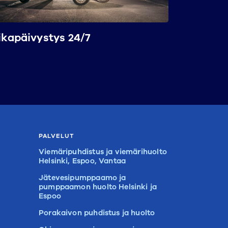
ikapäivystys 24/7
PALVELUT
Viemäripuhdistus ja viemärihuolto
Helsinki, Espoo, Vantaa
Jätevesipumppaamo ja
pumppaamon huolto Helsinki ja
Espoo
Porakaivon puhdistus ja huolto