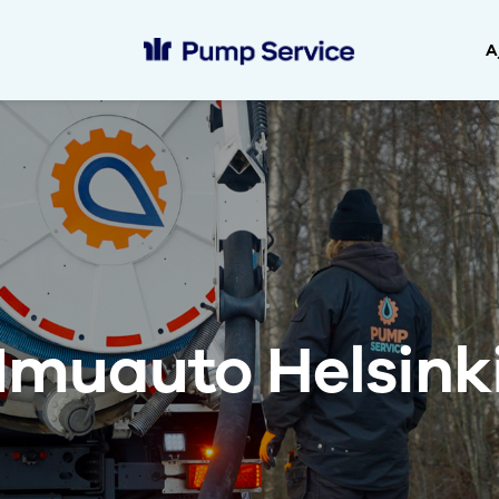
A
Imuauto Helsink