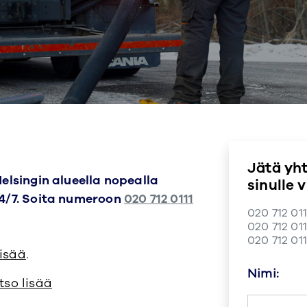
Jätä yh
elsingin alueella nopealla
sinulle 
24/7. Soita numeroon
020 712 0111
020 712 01
020 712 011
020 712 01
lisää
.
Nimi:
tso lisää