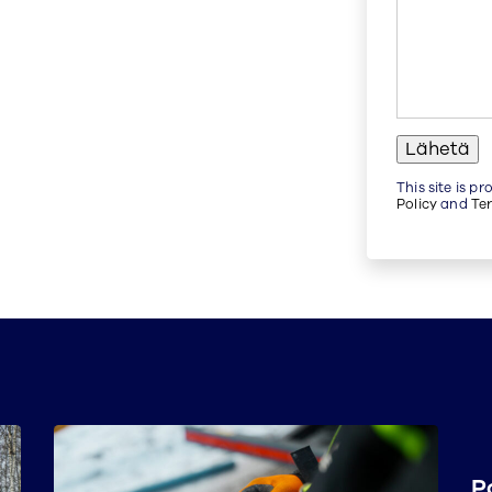
This site is 
Policy
and
Te
P