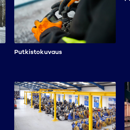
Putkistokuvaus
a