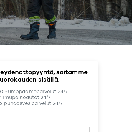
teydenottopyyntö, soitamme
vuorokauden sisällä.
10
Pumppaamopalvelut 24/7
1
Imupaineautot 24/7
12
puhdasvesipalvelut 24/7