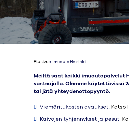
Etusivu
»
Imuauto Helsinki
Meiltä saat kaikki imuautopalvelut H
vasteajalla. Olemme käytettävissä 
tai jätä yhteydenottopyyntö.
Viemäritukosten avaukset.
Katso 
Kaivojen tyhjennykset ja pesut.
Ka