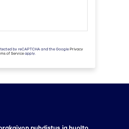
protected by reCAPTCHA and the Google
Privacy
rms of Service
apply.
orakaivon puhdistus ja huolto