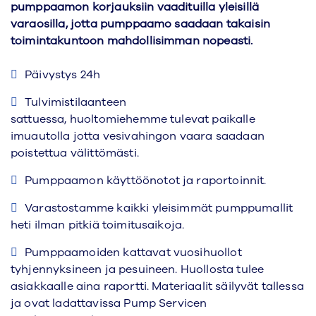
pumppaamon korjauksiin vaadituilla yleisillä
varaosilla, jotta pumppaamo saadaan takaisin
toimintakuntoon mahdollisimman nopeasti.
Päivystys 24h
Tulvimistilaanteen
sattuessa, huoltomiehemme tulevat paikalle
imuautolla jotta vesivahingon vaara saadaan
poistettua välittömästi.
Pumppaamon käyttöönotot ja raportoinnit.
Varastostamme kaikki yleisimmät pumppumallit
heti ilman pitkiä toimitusaikoja.
Pumppaamoiden kattavat vuosihuollot
tyhjennyksineen ja pesuineen. Huollosta tulee
asiakkaalle aina raportti. Materiaalit säilyvät tallessa
ja ovat ladattavissa Pump Servicen