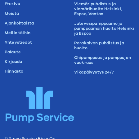
Etusivu
Viemäripuhdistus ja
viemärihuolto Helsinki,
Meistä
Espoo, Vantaa
Ajankohtaista
Jätevesipumppaamo ja
pumppaamon huolto Helsinki
Meille töihin
ja Espoo
Yhteystiedot
Porakaivon puhdistus ja
huolto
Palaute
Ohipumppaus ja pumppujen
Kirjaudu
vuokraus
Hinnasto
Vikapäivystys 24/7
© Pump Service River Oy